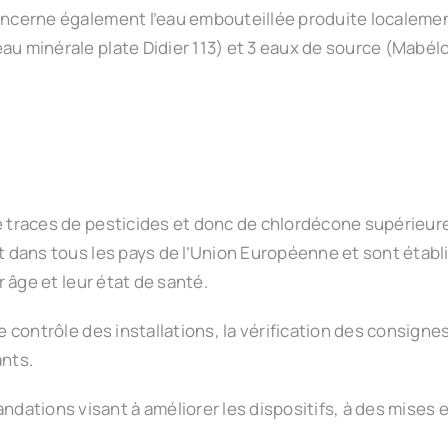
concerne également l’eau embouteillée produite localeme
au minérale plate Didier 113) et 3 eaux de source (Mabélo 
e traces de pesticides et donc de chlordécone supérieures
ent dans tous les pays de l’Union Européenne et sont éta
r âge et leur état de santé.
e contrôle des installations, la vérification des consigne
ants.
ations visant à améliorer les dispositifs, à des mises