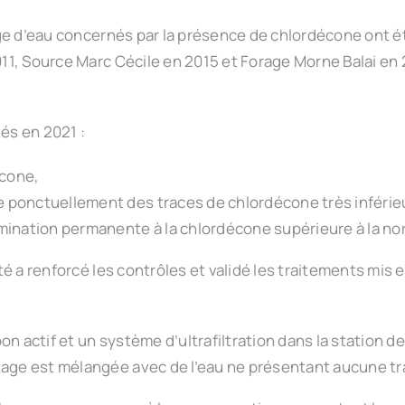
ge d’eau concernés par la présence de chlordécone ont 
, Source Marc Cécile en 2015 et Forage Morne Balai en 20
tés en 2021 :
écone,
 ponctuellement des traces de chlordécone très inférieu
amination permanente à la chlordécone supérieure à la no
é a renforcé les contrôles et validé les traitements mis 
on actif et un système d’ultrafiltration dans la station d
ptage est mélangée avec de l’eau ne présentant aucune t