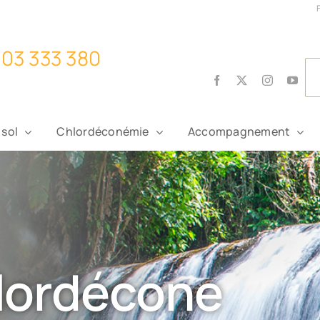
Facebook
X
Instagram
You
 sol
Chlordéconémie
Accompagnement
hlordécone