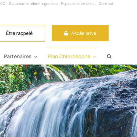
FAQ
Documents téléchargeables
Espace multimédias
Contact
Être rappelé
Accès privé
Tube
Partenaires
Plan Chlordécone