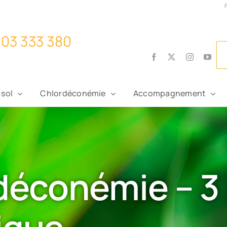
Facebook
X
Instagram
You
 sol
Chlordéconémie
Accompagnement
déconémie – 3 