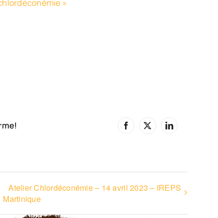
s chlordéconémie »
orme!
Facebook
X
LinkedIn
Atelier Chlordéconémie – 14 avril 2023 – IREPS
Martinique