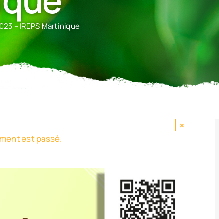
ique
2023 – IREPS Martinique
×
ment est passé.