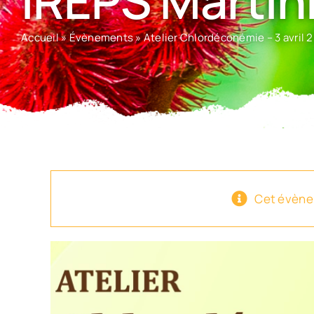
IREPS Martin
Accueil
»
Évènements
»
Atelier Chlordéconémie – 3 avril 
Cet évène