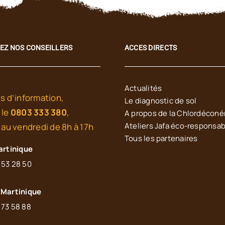
EZ NOS CONSEILLERS
ACCES DIRECTS
Actualités
s d’information,
Le diagnostic de sol
 le
0803 333 380
,
A propos de la Chlordécon
Ateliers Jafa éco-responsa
 au vendredi de 8h à 17h
Tous les partenaires
artinique
 53 28 50
Martinique
 73 58 88