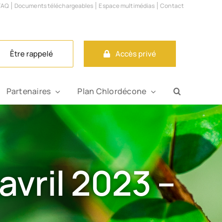
FAQ
Documents téléchargeables
Espace multimédias
Contact
Être rappelé
Accès privé
Tube
Partenaires
Plan Chlordécone
avril 2023 –