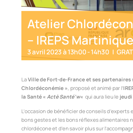
Atelier Chlordécon
– IREPS Martiniqu
3 avril 2023 à 13h00
-
14h30
|
GRAT
La
Ville de Fort-de-France et ses partenaires
Chlordéconémie »
, proposé et animé par l’
IRE
la Santé «
Actè Santé’w
«
qui aura lieu le
jeudi
L’occasion de bénéficier de conseils d’experts
bons gestes et les bons réflexes alimentaires 
chlordécone et d’en savoir plus sur l’accompag