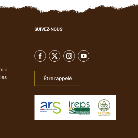
SUIVEZ-NOUS
émie
bles
Être rappelé