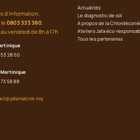
Actualités
s d’information,
Le diagnostic de sol
 le
0803 333 380
,
A propos de la Chlordécon
Ateliers Jafa éco-responsa
 au vendredi de 8h à 17h
Tous les partenaires
artinique
 53 28 50
Martinique
 73 58 88
act@jafamatinik.mq