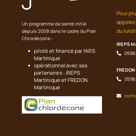
Pour plu
appelez
Un programme de santé initié
du lundi
depuis 2008 dans le cadre du Plan
Chlordécone :
IREPS M
piloté et financé par l’ARS
0596
Martinique
opérationnel avec ses
FREDON 
partenaires : IREPS
0596
Martinique et FREDON
Martinique
cont