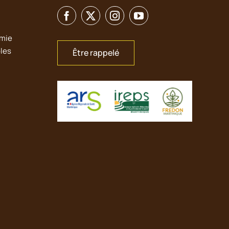
émie
bles
Être rappelé