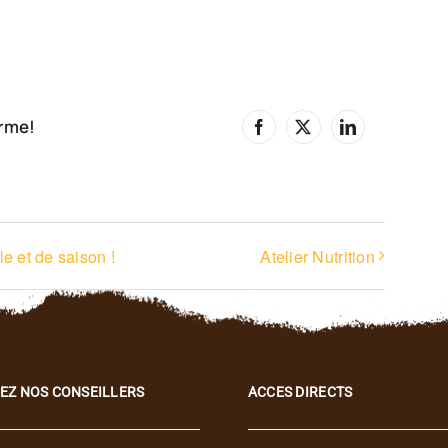
orme!
Facebook
X
LinkedIn
le et de saison !
Atelier Nutrition
EZ NOS CONSEILLERS
ACCES DIRECTS