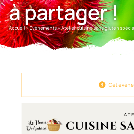
à partager !
Accueil
»
Évènements
»
Atelier cuisine sans gluten spéci
Cet évène