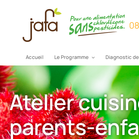
Passer
au
contenu
Accueil
Le Programme
Diagnostic de
Atelier cuisi
parents-enf