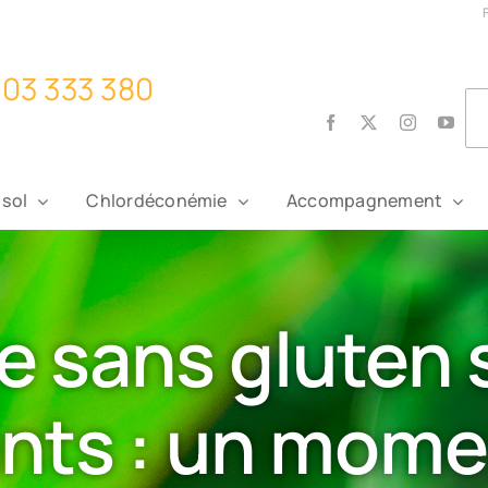
Facebook
X
Instagram
You
 sol
Chlordéconémie
Accompagnement
ne sans gluten 
ants : un mom