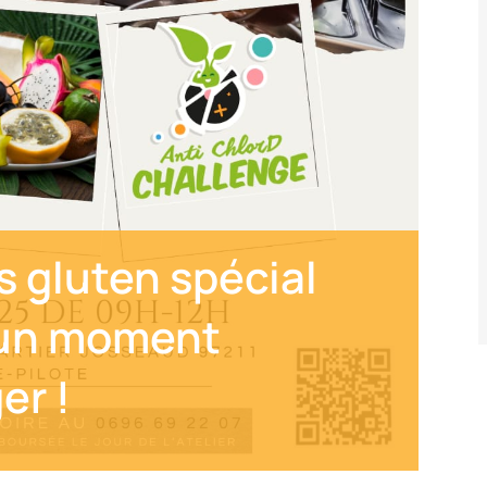
s gluten spécial
 un moment
er !