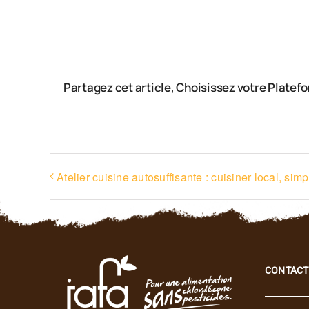
Partagez cet article, Choisissez votre Platef
Atelier cuisine autosuffisante : cuisiner local, simp
CONTACT