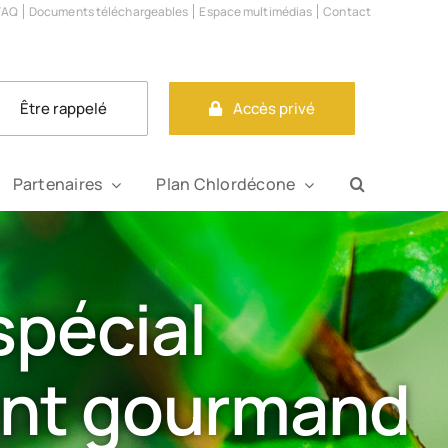
FAQ
Documents téléchargeables
Espace multimédias
Contact
Être rappelé
Accès privé
Tube
Partenaires
Plan Chlordécone
spécial
ent gourmand