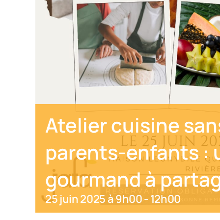
Atelier cuisine san
parents-enfants :
gourmand à partag
25 juin 2025 à 9h00
-
12h00