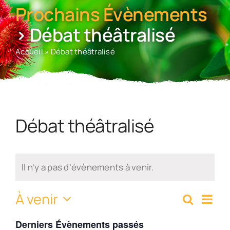
Prochains Évènements
› Débat théâtralisé
Accueil
»
Débat théâtralisé
Débat théâtralisé
Il n’y a pas d’évènements à venir.
À venir
Navi
Recherc
Rech
Liste
de
Sélectionnez
vue
Derniers Évènements passés
une