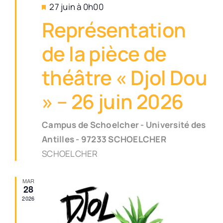
Mis
27 juin à 0h00
en
Représentation
avant
de la pièce de
théâtre « Djol Dou
» – 26 juin 2026
Campus de Schoelcher - Université des
Antilles - 97233 SCHOELCHER
SCHOELCHER
MAR
28
2026