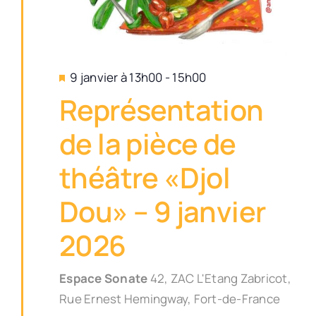
Mis
9 janvier à 13h00
-
15h00
en
Représentation
avant
de la pièce de
théâtre «Djol
Dou» – 9 janvier
2026
Espace Sonate
42, ZAC L'Etang Zabricot,
Rue Ernest Hemingway, Fort-de-France