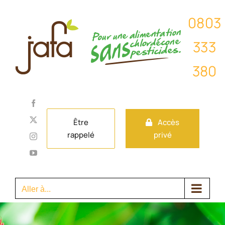
Passer
au
contenu
Facebook
X
Être
Accès
rappelé
privé
Instagram
YouTube
Aller à...