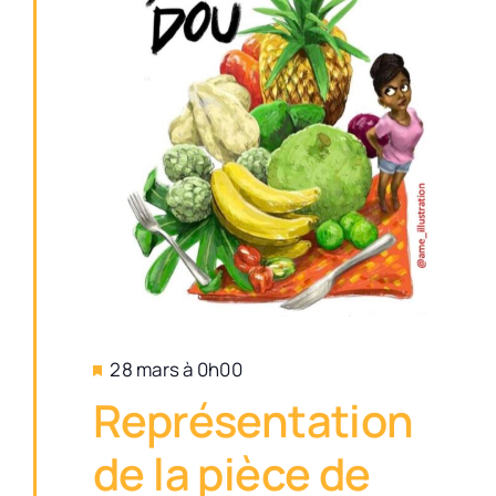
Mis
28 mars à 0h00
en
Représentation
avant
de la pièce de